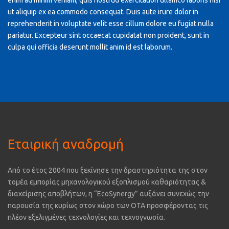
enim ad minim veniam, quis nostrud exercitation ullamco laboris nisi
ut aliquip ex ea commodo consequat. Duis aute irure dolor in
reprehenderit in voluptate velit esse cillum dolore eu fugiat nulla
pariatur. Excepteur sint occaecat cupidatat non proident, sunt in
culpa qui officia deserunt mollit anim id est laborum.
Εταιρική αναδρομή
Από το έτος 2004 που ξεκίνησε την δραστηριότητα της στον
τομέα εμπορίας μηχανολογικού εξοπλισμού καθαριότητας &
διαχείρισης αποβλήτων, η “EcoSynergy” αυξάνει συνεχώς την
παρουσία της κυρίως στον χώρο των ΟΤΑ προσφέροντας τις
πλέον εξελιγμένες τεχνολογίες και τεχνογνωσία.