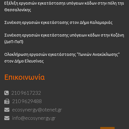
Εξέλιξη εργασιών εγκατάστασηs υπόγειων κάδων στην πόλη τηs
Θεσσαλονίκης
Συνέχιση εργασιών εγκατάστασης στον Δήμο Καλαμαριάς
Συνέχιση εργασιών εγκατάστασης υπόγειων κάδων στην Κοζάνη
(ΔσΠ-ΠοΠ)
Ολοκλήρωση εργασιών εγκατάστασης “Γωνιών Ανακύκλωσης”
στον Δήμο Ελευσίνας
Επικοινωνία
210 9617232
210 9629488
ecosynergy@otenet.gr
info@ecosynergy.gr