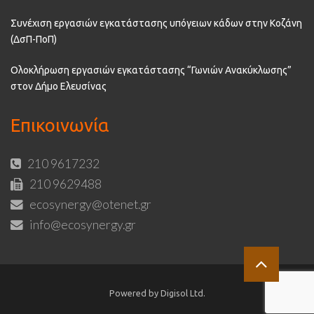
Συνέχιση εργασιών εγκατάστασης υπόγειων κάδων στην Κοζάνη
(ΔσΠ-ΠοΠ)
Ολοκλήρωση εργασιών εγκατάστασης “Γωνιών Ανακύκλωσης”
στον Δήμο Ελευσίνας
Επικοινωνία
210 9617232
210 9629488
ecosynergy@otenet.gr
info@ecosynergy.gr
Powered by Digisol Ltd.