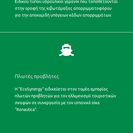
Ειδικού τύπου υδραυλικοί γερανοί που τοποθετούνται
στην οροφή της κιβωτάμαξας απορριμματοφόρου
για την αποκομιδή υπόγειων κάδων απορριμμάτων.
Πλωτές προβλήτες
Η ”EcoSynergy” ειδικεύεται στον τομέα εμπορίας
πλωτών προβλητών για τον ελλιμενισμό τουριστικών
σκαφών σε συνεργασία με τον ισπανικό οίκο
“Ronautica”.