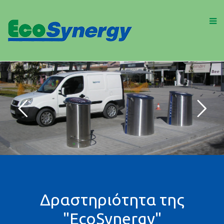
Δραστηριότητα της
"EcoSynergy"