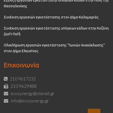
Εξέλιξη εργασιών εγκατάστασηs υπόγειων κάδων στην πόλη τηs
Θεσσαλονίκης
Συνέχιση εργασιών εγκατάστασης στον Δήμο Καλαμαριάς
Συνέχιση εργασιών εγκατάστασης υπόγειων κάδων στην Κοζάνη
(ΔσΠ-ΠοΠ)
Ολοκλήρωση εργασιών εγκατάστασης “Γωνιών Ανακύκλωσης”
στον Δήμο Ελευσίνας
Επικοινωνία
210 9617232
210 9629488
ecosynergy@otenet.gr
info@ecosynergy.gr