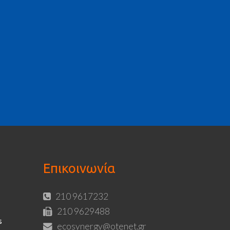
Επικοινωνία
210 9617232
210 9629488
s
ecosynergy@otenet.gr