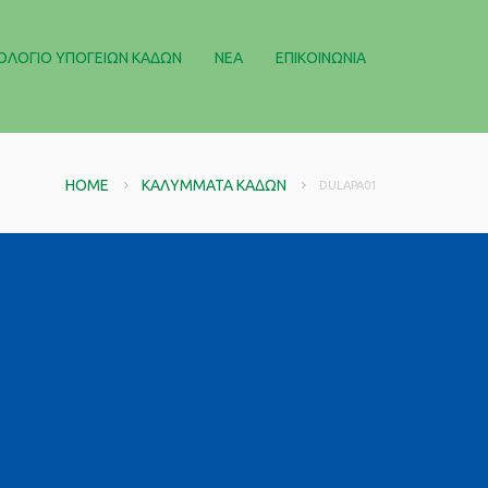
ΟΛΌΓΙΟ ΥΠΌΓΕΙΩΝ ΚΆΔΩΝ
ΝΈΑ
ΕΠΙΚΟΙΝΩΝΊΑ
HOME
ΚΑΛΎΜΜΑΤΑ ΚΆΔΩΝ
DULAPA01