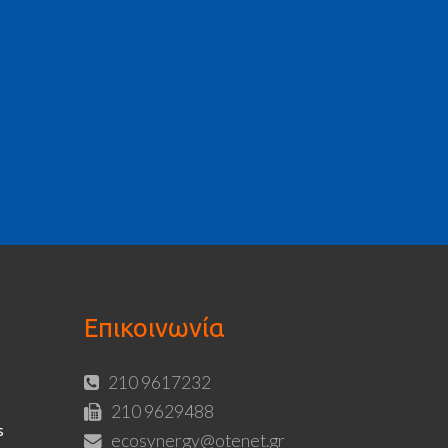
Επικοινωνία
210 9617232
210 9629488
s
ecosynergy@otenet.gr