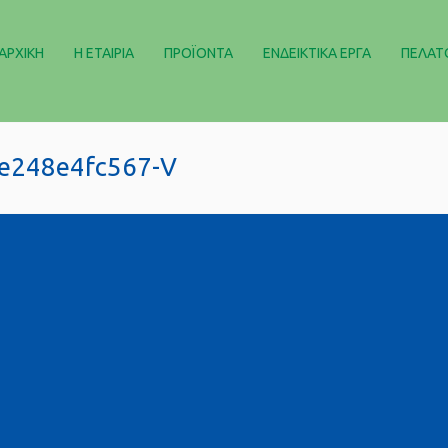
ΑΡΧΙΚΉ
Η ΕΤΑΙΡΊΑ
ΠΡΟΪΌΝΤΑ
ΕΝΔΕΙΚΤΙΚΆ ΈΡΓΑ
ΠΕΛΑΤ
e248e4fc567-V