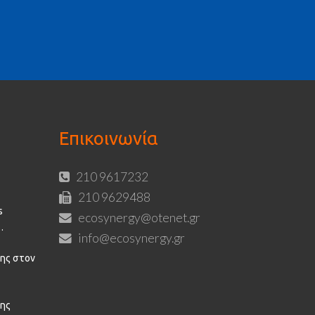
Επικοινωνία
210 9617232
210 9629488
s
ecosynergy@otenet.gr
info@ecosynergy.gr
ης στον
σης