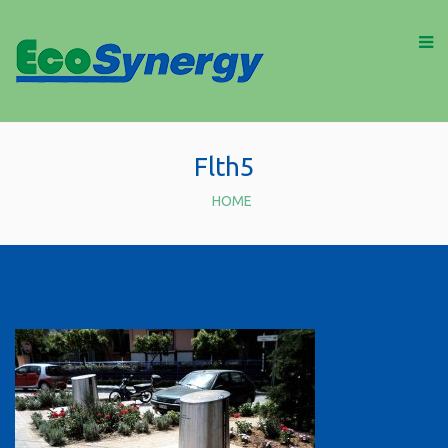
Flth5
HOME