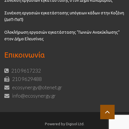
Συνέχιση εργασιών εγκατάστασης στον Δήμο Καλαμαριάς
Συνέχιση εργασιών εγκατάστασης υπόγειων κάδων στην Κοζάνη
(ΔσΠ-ΠοΠ)
Ολοκλήρωση εργασιών εγκατάστασης “Γωνιών Ανακύκλωσης”
στον Δήμο Ελευσίνας
Επικοινωνία
210 9617232
210 9629488
ecosynergy@otenet.gr
info@ecosynergy.gr
Powered by Digisol Ltd.