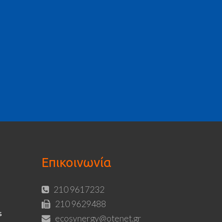
Επικοινωνία
210 9617232
210 9629488
s
ecosynergy@otenet.gr