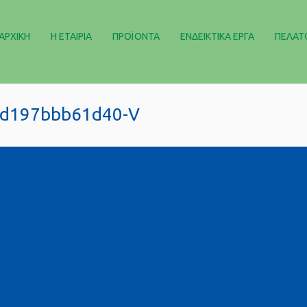
ΑΡΧΙΚΉ
Η ΕΤΑΙΡΊΑ
ΠΡΟΪΌΝΤΑ
ΕΝΔΕΙΚΤΙΚΆ ΈΡΓΑ
ΠΕΛΑΤ
bd197bbb61d40-V