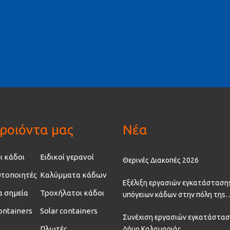
ροιόντα μας
Νέα
ι κάδοι
Ειδικοί γερανοί
Θερινές Διακοπές 2026
τοποιητές
Καλύμματα κάδων
Εξέλιξη εργασιών εγκατάσταση
α σημεία
Τροχήλατοι κάδοι
υπόγειων κάδων στην πόλη τηs
Θεσσαλονίκης
ontainers
Solar containers
Συνέχιση εργασιών εγκατάστασ
Πλωτές
Δήμο Καλαμαριάς