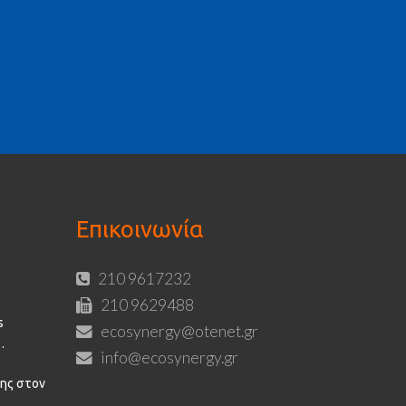
Επικοινωνία
210 9617232
210 9629488
s
ecosynergy@otenet.gr
info@ecosynergy.gr
ης στον