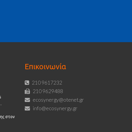
Επικοινωνία
210 9617232
210 9629488
s
ecosynergy@otenet.gr
info@ecosynergy.gr
ης στον