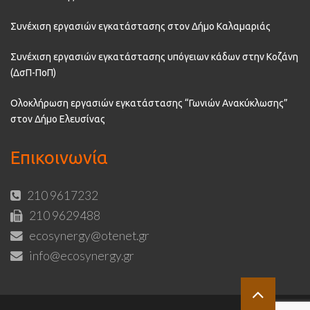
Συνέχιση εργασιών εγκατάστασης στον Δήμο Καλαμαριάς
Συνέχιση εργασιών εγκατάστασης υπόγειων κάδων στην Κοζάνη
(ΔσΠ-ΠοΠ)
Ολοκλήρωση εργασιών εγκατάστασης “Γωνιών Ανακύκλωσης”
στον Δήμο Ελευσίνας
Επικοινωνία
210 9617232
210 9629488
ecosynergy@otenet.gr
info@ecosynergy.gr