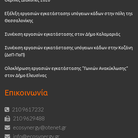
Θερινές Διακοπές 2026
Εξέλιξη εργασιών εγκατάστασηs υπόγειων κάδων στην πόλη τηs
Θεσσαλονίκης
Συνέχιση εργασιών εγκατάστασης στον Δήμο Καλαμαριάς
Συνέχιση εργασιών εγκατάστασης υπόγειων κάδων στην Κοζάνη
(ΔσΠ-ΠοΠ)
Ολοκλήρωση εργασιών εγκατάστασης “Γωνιών Ανακύκλωσης”
στον Δήμο Ελευσίνας
Επικοινωνία
210 9617232
210 9629488
ecosynergy@otenet.gr
info@ecosynergy.gr