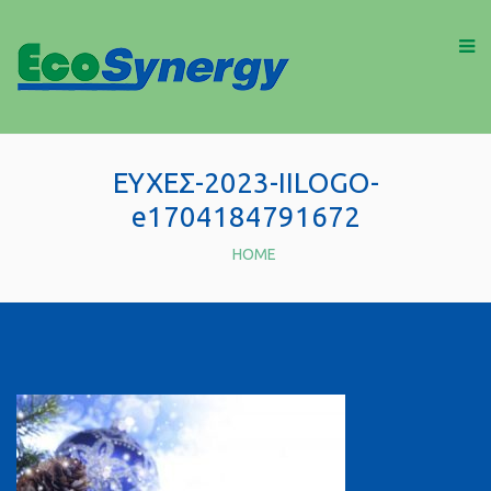
ΕΥΧΕΣ-2023-ΙΙLOGO-
e1704184791672
HOME