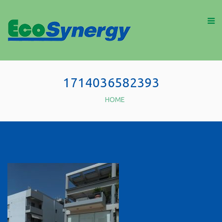
1714036582393
HOME